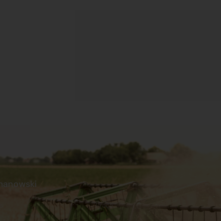
manowski
s
Praca