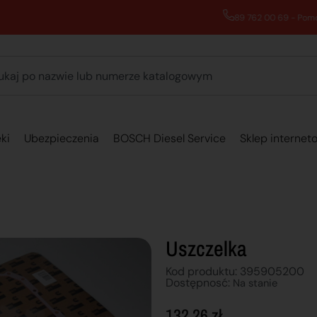
89 762 00 69 - Pomoc zakupowa 7:00 - 16:00
ki
Ubezpieczenia
BOSCH Diesel Service
Sklep internet
Uszczelka
Kod produktu: 395905200
Dostępnosć:
Na stanie
132,26
zł