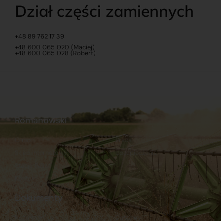
Dział części zamiennych
+48 89 762 17 39
+48 600 065 020 (Maciej)
+48 600 065 028 (Robert)
Romanowski
O nas
Praca
Sklep internetowy
Ubezpieczenia
Stacja Paliw
Kontakt
Dokumenty
Regulamin
Dostawy