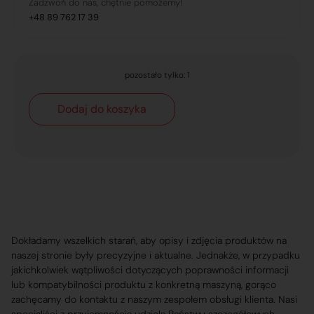
Zadzwoń do nas, chętnie pomożemy!
+48 89 762 17 39
pozostało tylko: 1
Dodaj do koszyka
Dokładamy wszelkich starań, aby opisy i zdjęcia produktów na
naszej stronie były precyzyjne i aktualne. Jednakże, w przypadku
jakichkolwiek wątpliwości dotyczących poprawności informacji
lub kompatybilności produktu z konkretną maszyną, gorąco
zachęcamy do kontaktu z naszym zespołem obsługi klienta. Nasi