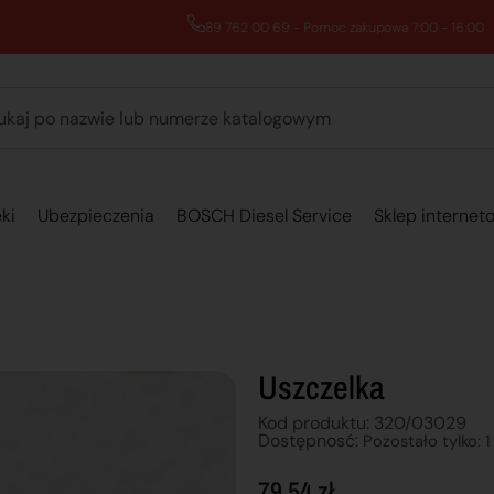
89 762 00 69 - Pomoc zakupowa 7:00 - 16:00
ki
Ubezpieczenia
BOSCH Diesel Service
Sklep internet
Uszczelka
Kod produktu: 320/03029
Dostępnosć:
Pozostało tylko: 1
79,54
zł