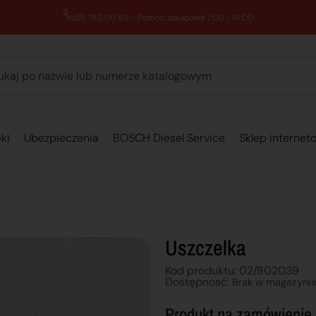
89 762 00 69 - Pomoc zakupowa 7:00 - 16:00
ki
Ubezpieczenia
BOSCH Diesel Service
Sklep internet
Uszczelka
Kod produktu: 02/802039
Dostępnosć:
Brak w magazyni
Produkt na zamówienie