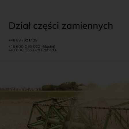
Dział części zamiennych
+48 89 762 17 39
+48 600 065 020 (Maciej)
+48 600 065 028 (Robert)
Romanowski
O nas
Praca
Sklep internetowy
Ubezpieczenia
Stacja Paliw
Kontakt