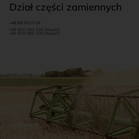
Dział części zamiennych
+48 89 762 17 39
+48 600 065 020 (Maciej)
+48 600 065 028 (Robert)
Romanowski
O nas
Praca
Sklep internetowy
Ubezpieczenia
Stacja Paliw
Kontakt
Dokumenty
Regulamin
Dostawy