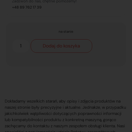
Zadzwoń do nas, chętnie pomożemy!
+48 89 762 17 39
na stanie
Dodaj do koszyka
Dokładamy wszelkich starań, aby opisy i zdjęcia produktów na
naszej stronie były precyzyjne i aktualne. Jednakże, w przypadku
jakichkolwiek wątpliwości dotyczących poprawności informacji
lub kompatybilności produktu z konkretną maszyną, gorąco
zachęcamy do kontaktu z naszym zespołem obsługi klienta. Nasi