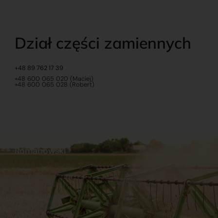
Dział części zamiennych
+48 89 762 17 39
+48 600 065 020 (Maciej)
+48 600 065 028 (Robert)
Romanowski
O nas
Praca
Sklep internetowy
Ubezpieczenia
Stacja Paliw
Kontakt