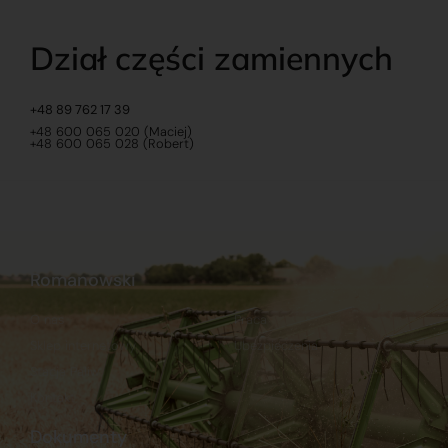
Dział części zamiennych
+48 89 762 17 39
+48 600 065 020 (Maciej)
+48 600 065 028 (Robert)
Romanowski
O nas
Praca
Sklep internetowy
Ubezpieczenia
Stacja Paliw
Kontakt
Dokumenty