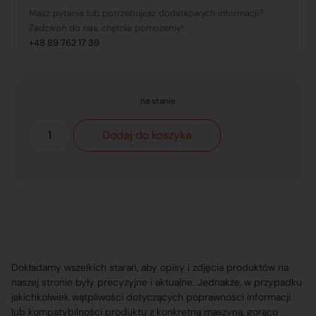
Masz pytania lub potrzebujesz dodatkowych informacji?
Zadzwoń do nas, chętnie pomożemy!
+48 89 762 17 39
na stanie
Dodaj do koszyka
Dokładamy wszelkich starań, aby opisy i zdjęcia produktów na
naszej stronie były precyzyjne i aktualne. Jednakże, w przypadku
jakichkolwiek wątpliwości dotyczących poprawności informacji
lub kompatybilności produktu z konkretną maszyną, gorąco