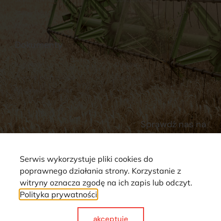
Stacja Paliw
Kontakt
Dokumenty
Regulamin
Dostawy
Polityka prywatności
Płatności
Reklamacje i zwroty
Sprawdź nas na
Serwis wykorzystuje pliki cookies do
poprawnego działania strony. Korzystanie z
witryny oznacza zgodę na ich zapis lub odczyt.
Polityka prywatności
Strona wykorzystuje pliki cookie. Wszystkie prawa zastrzeżone ©
2025
akceptuje