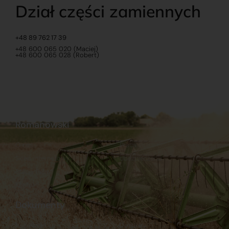
Dział części zamiennych
+48 89 762 17 39
+48 600 065 020 (Maciej)
+48 600 065 028 (Robert)
Romanowski
O nas
Praca
Sklep internetowy
Ubezpieczenia
Stacja Paliw
Kontakt
Dokumenty
Regulamin
Dostawy