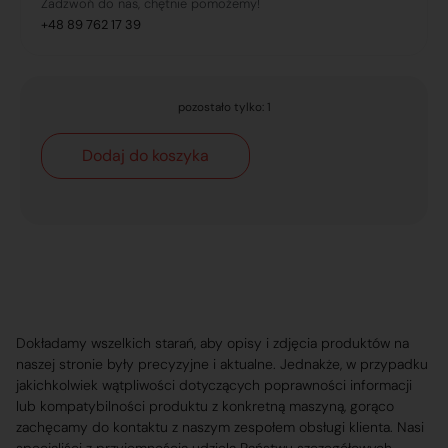
Zadzwoń do nas, chętnie pomożemy!
+48 89 762 17 39
pozostało tylko: 1
Dodaj do koszyka
Dokładamy wszelkich starań, aby opisy i zdjęcia produktów na
naszej stronie były precyzyjne i aktualne. Jednakże, w przypadku
jakichkolwiek wątpliwości dotyczących poprawności informacji
lub kompatybilności produktu z konkretną maszyną, gorąco
zachęcamy do kontaktu z naszym zespołem obsługi klienta. Nasi