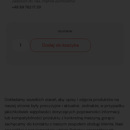
Zadzwoń do nas, chętnie pomożemy!
+48 89 762 17 39
na stanie
Dodaj do koszyka
Dokładamy wszelkich starań, aby opisy i zdjęcia produktów na
naszej stronie były precyzyjne i aktualne. Jednakże, w przypadku
jakichkolwiek wątpliwości dotyczących poprawności informacji
lub kompatybilności produktu z konkretną maszyną, gorąco
zachęcamy do kontaktu z naszym zespołem obsługi klienta. Nasi