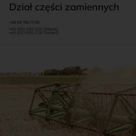
Dział części zamiennych
+48 89 762 17 39
+48 600 065 020 (Maciej)
+48 600 065 028 (Robert)
Romanowski
O nas
Praca
Sklep internetowy
Ubezpieczenia
Stacja Paliw
Kontakt
Dokumenty
Regulamin
Dostawy