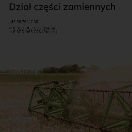
Dział części zamiennych
+48 89 762 17 39
+48 600 065 020 (Maciej)
+48 600 065 028 (Robert)
Romanowski
O nas
Praca
Sklep internetowy
Ubezpieczenia
Stacja Paliw
Kontakt
Dokumenty
Regulamin
Dostawy