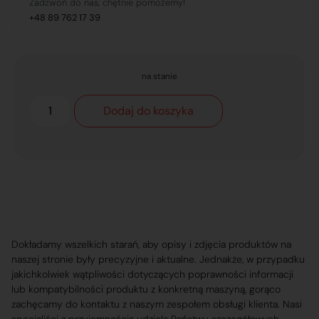
Zadzwoń do nas, chętnie pomożemy!
+48 89 762 17 39
na stanie
Dodaj do koszyka
Dokładamy wszelkich starań, aby opisy i zdjęcia produktów na
naszej stronie były precyzyjne i aktualne. Jednakże, w przypadku
jakichkolwiek wątpliwości dotyczących poprawności informacji
lub kompatybilności produktu z konkretną maszyną, gorąco
zachęcamy do kontaktu z naszym zespołem obsługi klienta. Nasi