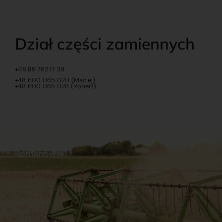
Dział części zamiennych
+48 89 762 17 39
+48 600 065 020 (Maciej)
+48 600 065 028 (Robert)
Romanowski
O nas
Praca
Sklep internetowy
Ubezpieczenia
Stacja Paliw
Kontakt