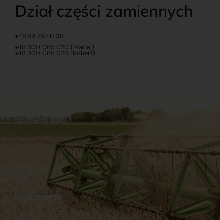
Dział części zamiennych
+48 89 762 17 39
+48 600 065 020 (Maciej)
+48 600 065 028 (Robert)
Romanowski
O nas
Praca
Sklep internetowy
Ubezpieczenia
Stacja Paliw
Kontakt
Dokumenty
Regulamin
Dostawy