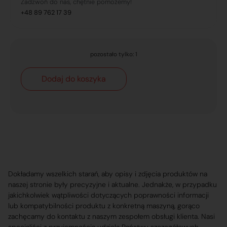
Zadzwoń do nas, chętnie pomożemy!
+48 89 762 17 39
pozostało tylko: 1
Dodaj do koszyka
Dokładamy wszelkich starań, aby opisy i zdjęcia produktów na
naszej stronie były precyzyjne i aktualne. Jednakże, w przypadku
jakichkolwiek wątpliwości dotyczących poprawności informacji
lub kompatybilności produktu z konkretną maszyną, gorąco
zachęcamy do kontaktu z naszym zespołem obsługi klienta. Nasi