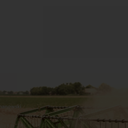
manowski
s
Praca