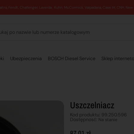
89 762 00 69 - Pomoc zakupowa 7:00 - 16:00
ki
Ubezpieczenia
BOSCH Diesel Service
Sklep internet
Uszczelniacz
Kod produktu: 99.250.596
Dostępnosć:
Na stanie
87,01
zł