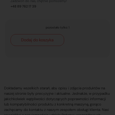
Zadzwoń do nas, chętnie pomożemy!
+48 89 762 17 39
pozostało tylko: 1
Dodaj do koszyka
Dokładamy wszelkich starań, aby opisy i zdjęcia produktów na
naszej stronie były precyzyjne i aktualne. Jednakże, w przypadku
jakichkolwiek wątpliwości dotyczących poprawności informacji
lub kompatybilności produktu z konkretną maszyną, gorąco
zachęcamy do kontaktu z naszym zespołem obsługi klienta. Nasi