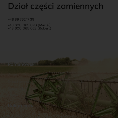
Dział części zamiennych
+48 89 762 17 39
+48 600 065 020 (Maciej)
+48 600 065 028 (Robert)
Romanowski
O nas
Praca
Sklep internetowy
Ubezpieczenia
Stacja Paliw
Kontakt
Dokumenty
Regulamin
Dostawy