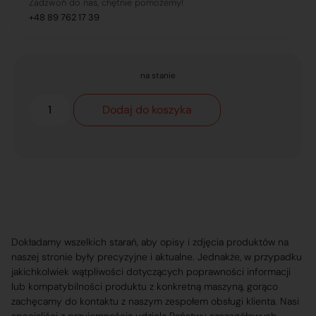
Zadzwoń do nas, chętnie pomożemy!
+48 89 762 17 39
na stanie
Dodaj do koszyka
Dokładamy wszelkich starań, aby opisy i zdjęcia produktów na
naszej stronie były precyzyjne i aktualne. Jednakże, w przypadku
jakichkolwiek wątpliwości dotyczących poprawności informacji
lub kompatybilności produktu z konkretną maszyną, gorąco
zachęcamy do kontaktu z naszym zespołem obsługi klienta. Nasi