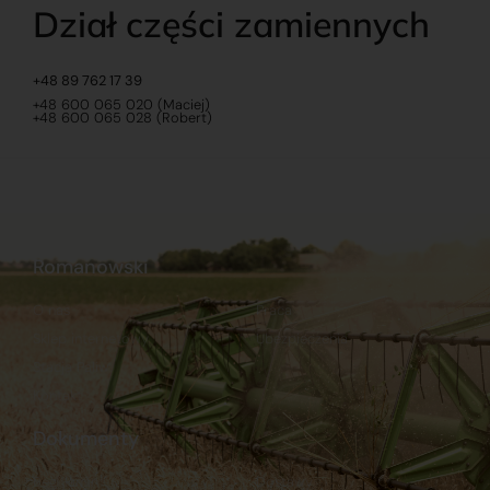
Dział części zamiennych
+48 89 762 17 39
+48 600 065 020 (Maciej)
+48 600 065 028 (Robert)
Romanowski
O nas
Praca
Sklep internetowy
Ubezpieczenia
Stacja Paliw
Kontakt
Dokumenty
Regulamin
Dostawy