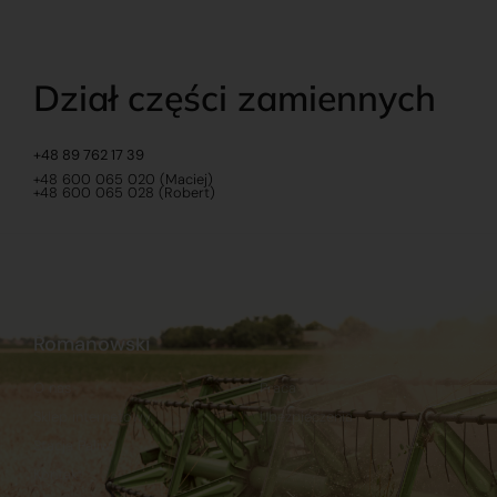
Dział części zamiennych
+48 89 762 17 39
+48 600 065 020 (Maciej)
+48 600 065 028 (Robert)
Romanowski
O nas
Praca
Sklep internetowy
Ubezpieczenia
Stacja Paliw
Kontakt