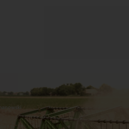
manowski
s
Praca