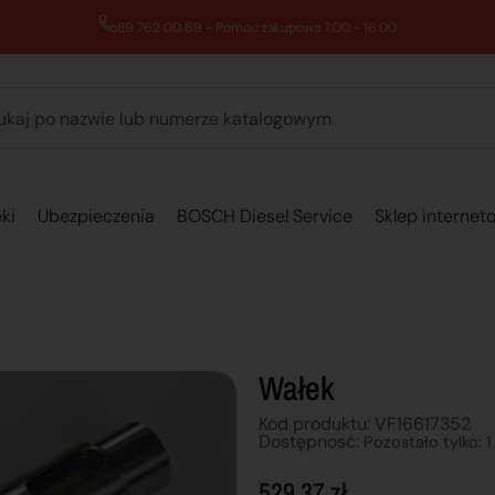
89 762 00 69 - Pomoc zakupowa 7:00 - 16:00
ki
Ubezpieczenia
BOSCH Diesel Service
Sklep internet
Wałek
Kod produktu: VF16617352
Dostępnosć:
Pozostało tylko: 1
529,37
zł