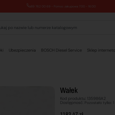
89 762 00 69 - Pomoc zakupowa 7:00 - 16:00
ki
Ubezpieczenia
BOSCH Diesel Service
Sklep internet
Wałek
Kod produktu: 135986A2
Dostępnosć:
Pozostało tylko: 1
1183,47
zł