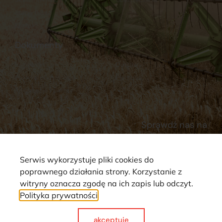
Stacja Paliw
Kontakt
Dokumenty
Regulamin
Dostawy
Polityka prywatności
Płatności
Reklamacje i zwroty
Sprawdź nas na
Serwis wykorzystuje pliki cookies do
poprawnego działania strony. Korzystanie z
witryny oznacza zgodę na ich zapis lub odczyt.
Polityka prywatności
Strona wykorzystuje pliki cookie. Wszystkie prawa zastrzeżone ©
2025
akceptuje