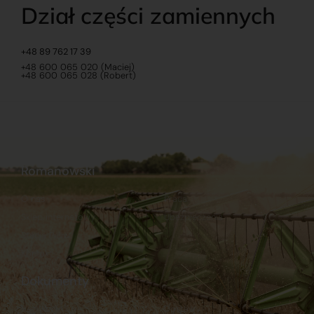
Dział części zamiennych
+48 89 762 17 39
+48 600 065 020 (Maciej)
+48 600 065 028 (Robert)
Romanowski
O nas
Praca
Sklep internetowy
Ubezpieczenia
Stacja Paliw
Kontakt
Dokumenty
Regulamin
Dostawy