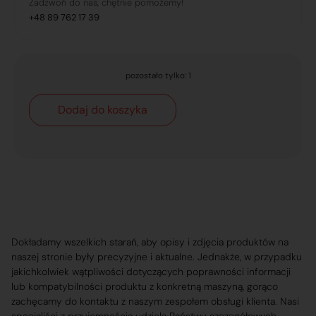
Zadzwoń do nas, chętnie pomożemy!
+48 89 762 17 39
pozostało tylko: 1
Dodaj do koszyka
Dokładamy wszelkich starań, aby opisy i zdjęcia produktów na
naszej stronie były precyzyjne i aktualne. Jednakże, w przypadku
jakichkolwiek wątpliwości dotyczących poprawności informacji
lub kompatybilności produktu z konkretną maszyną, gorąco
zachęcamy do kontaktu z naszym zespołem obsługi klienta. Nasi