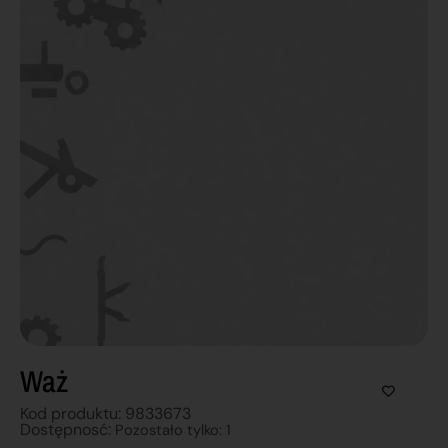
Waż
Kod produktu: 9833673
Dostępnosć:
Pozostało tylko: 1