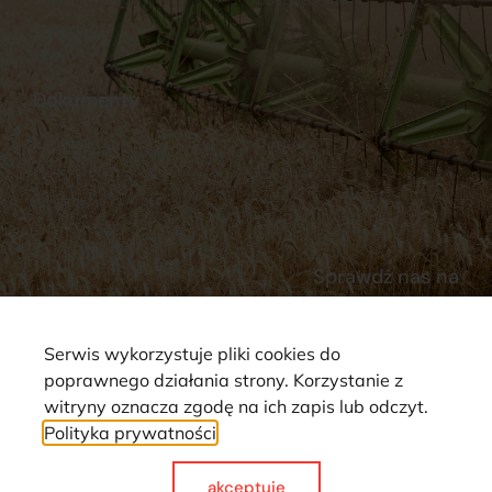
Stacja Paliw
Kontakt
Dokumenty
Regulamin
Dostawy
Polityka prywatności
Płatności
Reklamacje i zwroty
Sprawdź nas na
Serwis wykorzystuje pliki cookies do
poprawnego działania strony. Korzystanie z
witryny oznacza zgodę na ich zapis lub odczyt.
Polityka prywatności
Strona wykorzystuje pliki cookie. Wszystkie prawa zastrzeżone ©
2025
akceptuje