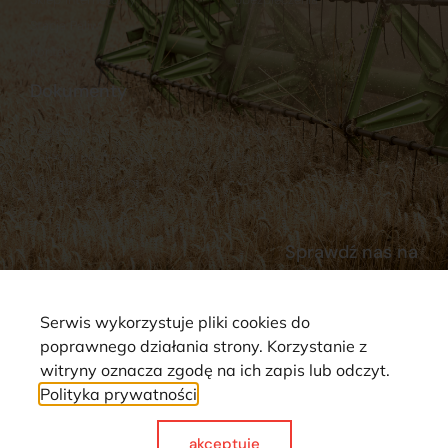
Stacja Paliw
Kontakt
Dokumenty
Regulamin
Dostawy
Polityka prywatności
Płatności
Reklamacje i zwroty
Sprawdź nas na
Serwis wykorzystuje pliki cookies do
poprawnego działania strony. Korzystanie z
witryny oznacza zgodę na ich zapis lub odczyt.
Polityka prywatności
Strona wykorzystuje pliki cookie. Wszystkie prawa zastrzeżone ©
2025
akceptuje