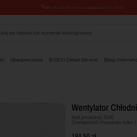
89 762 00 69 - Pomoc zakupowa 7:00 - 16:00
ki
Ubezpieczenia
BOSCH Diesel Service
Sklep internet
Wentylator Chłodn
Kod produktu: 124E
Dostępnosć:
Pozostało tylko: 1
184,50
zł