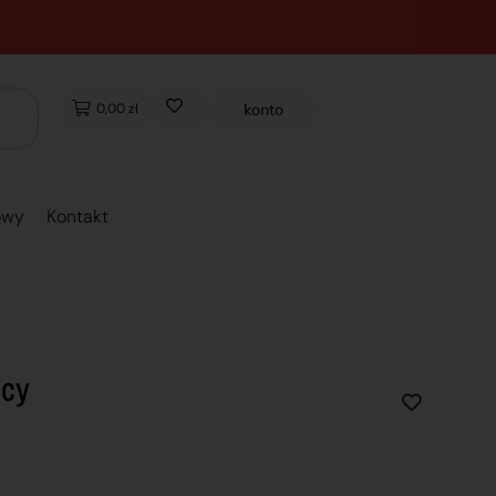
0,00 zł
konto
owy
Kontakt
icy