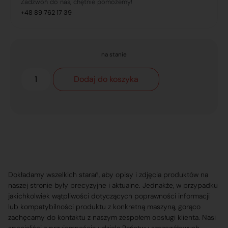
Zadzwoń do nas, chętnie pomożemy!
+48 89 762 17 39
na stanie
Dodaj do koszyka
Dokładamy wszelkich starań, aby opisy i zdjęcia produktów na
naszej stronie były precyzyjne i aktualne. Jednakże, w przypadku
jakichkolwiek wątpliwości dotyczących poprawności informacji
lub kompatybilności produktu z konkretną maszyną, gorąco
zachęcamy do kontaktu z naszym zespołem obsługi klienta. Nasi