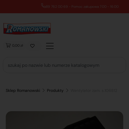
89 762 00 69 - Pomoc zakupowa 7:00 - 16:00
0,00 zł
Sklep Romanowski
Produkty
Wentylator zam. s.106812