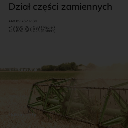
Dział części zamiennych
+48 89 762 17 39
+48 600 065 020 (Maciej)
+48 600 065 028 (Robert)
Romanowski
O nas
Praca
Sklep internetowy
Ubezpieczenia
Stacja Paliw
Kontakt
Dokumenty
Regulamin
Dostawy