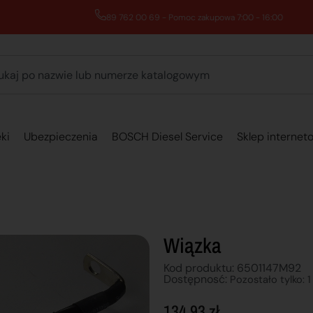
89 762 00 69 - Pomoc zakupowa 7:00 - 16:00
ki
Ubezpieczenia
BOSCH Diesel Service
Sklep internet
Wiązka
Kod produktu: 6501147M92
Dostępnosć:
Pozostało tylko: 1
134,93
zł