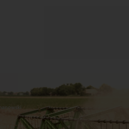
manowski
s
Praca