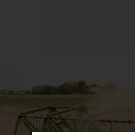
manowski
s
Praca
p internetowy
Ubezpieczenia