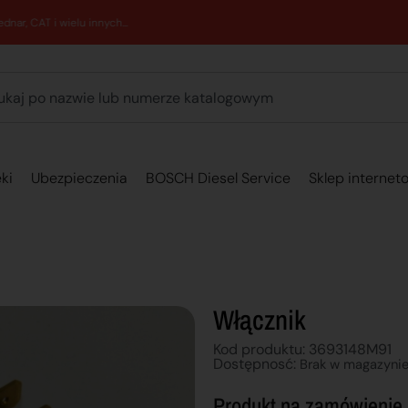
89 762 00 69 - Pomoc zakupowa 7:00 - 16:00
ki
Ubezpieczenia
BOSCH Diesel Service
Sklep internet
Włącznik
Kod produktu: 3693148M91
Dostępnosć:
Brak w magazyni
Produkt na zamówienie