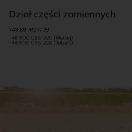
Dział części zamiennych
+48 89 762 17 39
+48 600 065 020 (Maciej)
+48 600 065 028 (Robert)
Dokumenty
Ro
Regulamin
Dostawy
O na
Polityka prywatności
Płatności
Skle