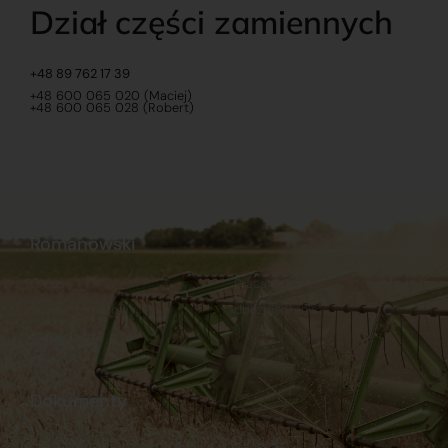
Dział części zamiennych
+48 89 762 17 39
+48 600 065 020 (Maciej)
+48 600 065 028 (Robert)
Romanowski
O nas
Praca
Sklep internetowy
Ubezpieczenia
Stacja Paliw
Kontakt
Dokumenty
Regulamin
Dostawy