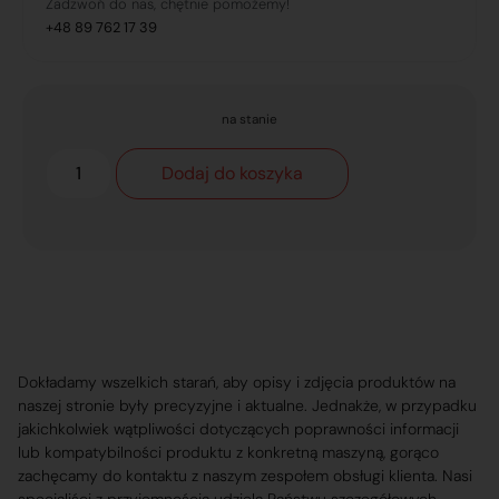
Zadzwoń do nas, chętnie pomożemy!
+48 89 762 17 39
na stanie
Dodaj do koszyka
Dokładamy wszelkich starań, aby opisy i zdjęcia produktów na
naszej stronie były precyzyjne i aktualne. Jednakże, w przypadku
jakichkolwiek wątpliwości dotyczących poprawności informacji
lub kompatybilności produktu z konkretną maszyną, gorąco
zachęcamy do kontaktu z naszym zespołem obsługi klienta. Nasi