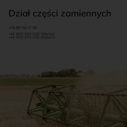
Dział części zamiennych
+48 89 762 17 39
+48 600 065 020 (Maciej)
+48 600 065 028 (Robert)
Romanowski
O nas
Praca
Sklep internetowy
Ubezpieczenia
Stacja Paliw
Kontakt
Dokumenty