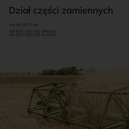
Dział części zamiennych
+48 89 762 17 39
+48 600 065 020 (Maciej)
+48 600 065 028 (Robert)
Romanowski
O nas
Praca
Sklep internetowy
Ubezpieczenia
Stacja Paliw
Kontakt
Dokumenty