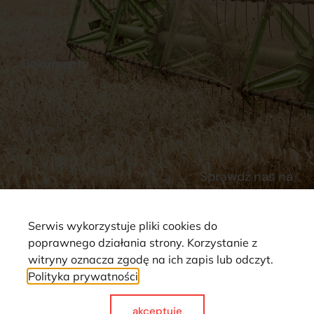
Stacja Paliw
Kontakt
Dokumenty
Regulamin
Dostawy
Polityka prywatności
Płatności
Reklamacje i zwroty
Sprawdź nas na
Serwis wykorzystuje pliki cookies do
poprawnego działania strony. Korzystanie z
witryny oznacza zgodę na ich zapis lub odczyt.
Polityka prywatności
Strona wykorzystuje pliki cookie. Wszystkie prawa zastrzeżone ©
2025
akceptuje