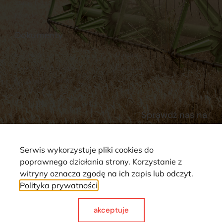
Stacja Paliw
Kontakt
Dokumenty
Regulamin
Dostawy
Polityka prywatności
Płatności
Reklamacje i zwroty
Sprawdź nas na
Serwis wykorzystuje pliki cookies do
poprawnego działania strony. Korzystanie z
witryny oznacza zgodę na ich zapis lub odczyt.
Polityka prywatności
Strona wykorzystuje pliki cookie. Wszystkie prawa zastrzeżone ©
2025
akceptuje
Made with
by webCase.pl