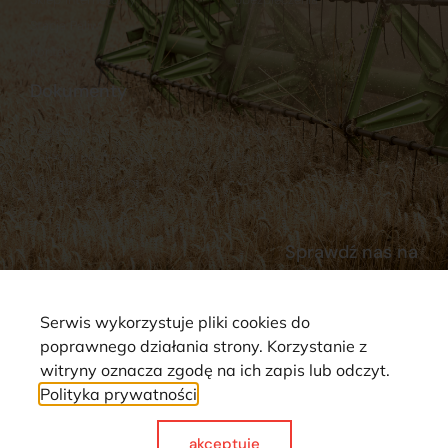
Stacja Paliw
Kontakt
Dokumenty
Regulamin
Dostawy
Polityka prywatności
Płatności
Reklamacje i zwroty
Sprawdź nas na
Serwis wykorzystuje pliki cookies do
poprawnego działania strony. Korzystanie z
witryny oznacza zgodę na ich zapis lub odczyt.
Polityka prywatności
Strona wykorzystuje pliki cookie. Wszystkie prawa zastrzeżone ©
2025
akceptuje