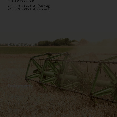
+48 89 762 17 39
+48 600 065 020 (Maciej)
+48 600 065 028 (Robert)
Romanowski
O nas
Praca
Sklep internetowy
Ubezpieczenia
Stacja Paliw
Kontakt
Dokumenty
Regulamin
Dostawy
Polityka prywatności
Płatności
Reklamacje i zwroty