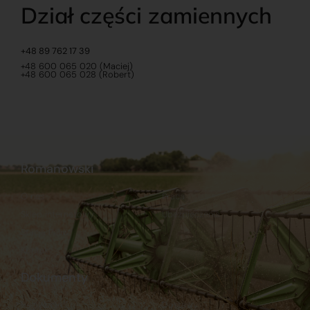
Dział części zamiennych
+48 89 762 17 39
+48 600 065 020 (Maciej)
+48 600 065 028 (Robert)
Romanowski
O nas
Praca
Sklep internetowy
Ubezpieczenia
Stacja Paliw
Kontakt
Dokumenty
Regulamin
Dostawy