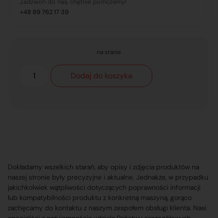
Zadzwoń do nas, chętnie pomożemy!
+48 89 762 17 39
na stanie
Dodaj do koszyka
Dokładamy wszelkich starań, aby opisy i zdjęcia produktów na
naszej stronie były precyzyjne i aktualne. Jednakże, w przypadku
jakichkolwiek wątpliwości dotyczących poprawności informacji
lub kompatybilności produktu z konkretną maszyną, gorąco
zachęcamy do kontaktu z naszym zespołem obsługi klienta. Nasi