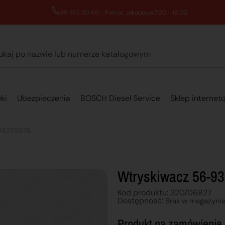
89 762 00 69 - Pomoc zakupowa 7:00 - 16:00
ki
Ubezpieczenia
BOSCH Diesel Service
Sklep internet
 28229876
Wtryskiwacz 56-9
Kod produktu: 320/06827
Dostępnosć:
Brak w magazyni
Produkt na zamówienie