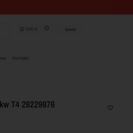
0,00 zł
konto
owy
Kontakt
3kw T4 28229876
e