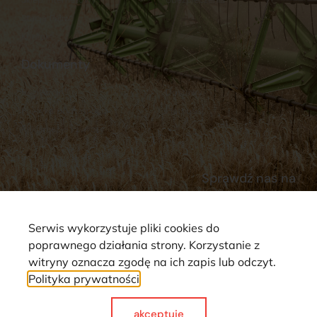
Stacja Paliw
Kontakt
Dokumenty
Regulamin
Dostawy
Polityka prywatności
Płatności
Reklamacje i zwroty
Sprawdź nas na
Serwis wykorzystuje pliki cookies do
poprawnego działania strony. Korzystanie z
witryny oznacza zgodę na ich zapis lub odczyt.
Polityka prywatności
Strona wykorzystuje pliki cookie. Wszystkie prawa zastrzeżone ©
2025
akceptuje