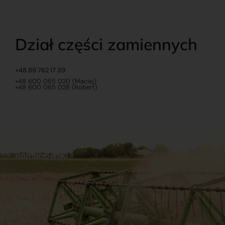
Dział części zamiennych
+48 89 762 17 39
+48 600 065 020 (Maciej)
+48 600 065 028 (Robert)
Romanowski
O nas
Praca
Sklep internetowy
Ubezpieczenia
Stacja Paliw
Kontakt