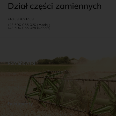
Dział części zamiennych
+48 89 762 17 39
+48 600 065 020 (Maciej)
+48 600 065 028 (Robert)
Romanowski
O nas
Praca
Sklep internetowy
Ubezpieczenia
Stacja Paliw
Kontakt
Dokumenty
Regulamin
Dostawy