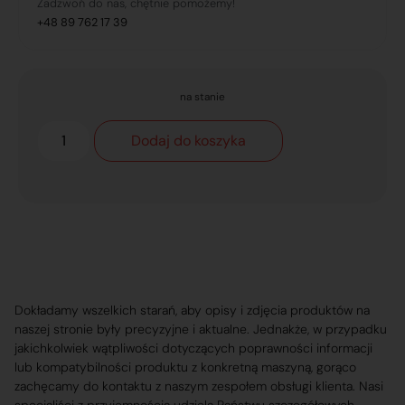
Zadzwoń do nas, chętnie pomożemy!
+48 89 762 17 39
na stanie
Dodaj do koszyka
Dokładamy wszelkich starań, aby opisy i zdjęcia produktów na
naszej stronie były precyzyjne i aktualne. Jednakże, w przypadku
jakichkolwiek wątpliwości dotyczących poprawności informacji
lub kompatybilności produktu z konkretną maszyną, gorąco
zachęcamy do kontaktu z naszym zespołem obsługi klienta. Nasi