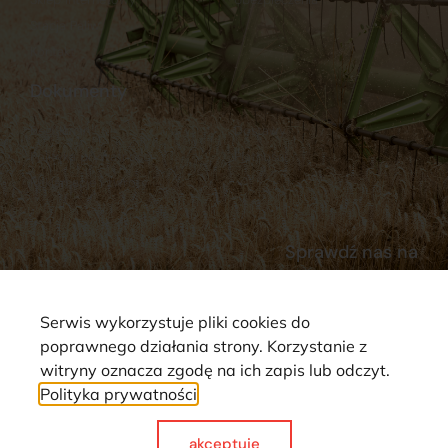
Stacja Paliw
Kontakt
Dokumenty
Regulamin
Dostawy
Polityka prywatności
Płatności
Reklamacje i zwroty
Sprawdź nas na
Serwis wykorzystuje pliki cookies do
poprawnego działania strony. Korzystanie z
witryny oznacza zgodę na ich zapis lub odczyt.
Polityka prywatności
Strona wykorzystuje pliki cookie. Wszystkie prawa zastrzeżone ©
2025
akceptuje