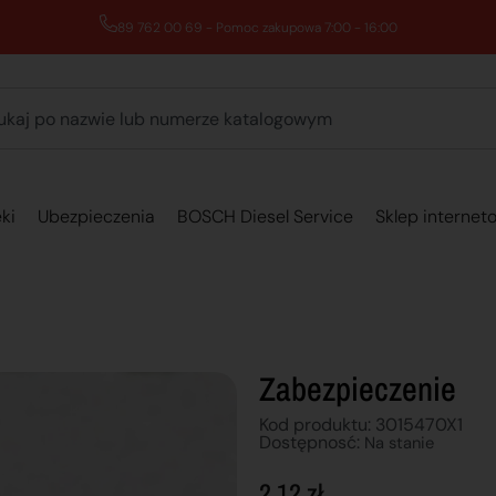
89 762 00 69 - Pomoc zakupowa 7:00 - 16:00
ki
Ubezpieczenia
BOSCH Diesel Service
Sklep internet
Zabezpieczenie
Kod produktu: 3015470X1
Dostępnosć:
Na stanie
2,12
zł