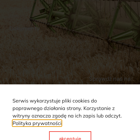
Stacja Paliw
Kontakt
Dokumenty
Regulamin
Dostawy
Polityka prywatności
Płatności
Reklamacje i zwroty
Sprawdź nas na
Serwis wykorzystuje pliki cookies do
poprawnego działania strony. Korzystanie z
witryny oznacza zgodę na ich zapis lub odczyt.
Polityka prywatności
Strona wykorzystuje pliki cookie. Wszystkie prawa zastrzeżone ©
2025
akceptuje