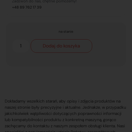
Zadzwoń do nas, chętnie pomożemy!
+48 89 762 17 39
na stanie
Dodaj do koszyka
Dokładamy wszelkich starań, aby opisy i zdjęcia produktów na
naszej stronie były precyzyjne i aktualne. Jednakże, w przypadku
jakichkolwiek wątpliwości dotyczących poprawności informacji
lub kompatybilności produktu z konkretną maszyną, gorąco
zachęcamy do kontaktu z naszym zespołem obsługi klienta. Nasi