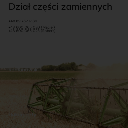
Dział części zamiennych
+48 89 762 17 39
+48 600 065 020 (Maciej)
+48 600 065 028 (Robert)
Romanowski
O nas
Praca
Sklep internetowy
Ubezpieczenia
Stacja Paliw
Kontakt
Dokumenty
Regulamin
Dostawy