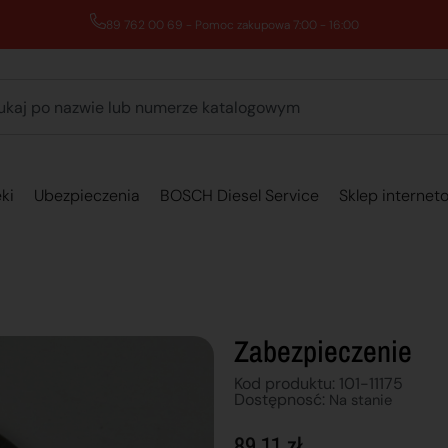
89 762 00 69 - Pomoc zakupowa 7:00 - 16:00
ki
Ubezpieczenia
BOSCH Diesel Service
Sklep internet
Zabezpieczenie
Kod produktu: 101-11175
Dostępnosć:
Na stanie
89,11
zł