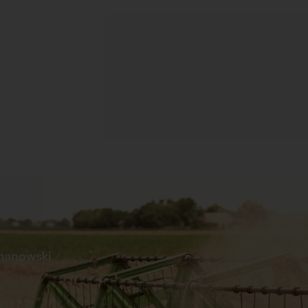
manowski
s
Praca