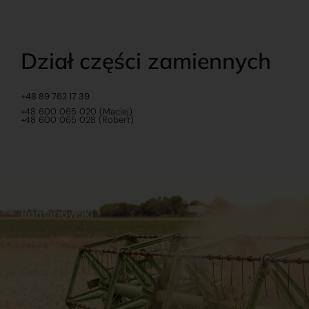
Dział części zamiennych
+48 89 762 17 39
+48 600 065 020 (Maciej)
+48 600 065 028 (Robert)
Romanowski
O nas
Praca
Sklep internetowy
Ubezpieczenia
Stacja Paliw
Kontakt