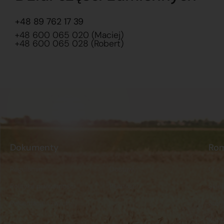
+48 89 762 17 39
+48 600 065 020 (Maciej)
+48 600 065 028 (Robert)
Dokumenty
Ro
Regulamin
Dostawy
O na
Polityka prywatności
Płatności
Skle
Reklamacje i zwroty
Stacj
Kont