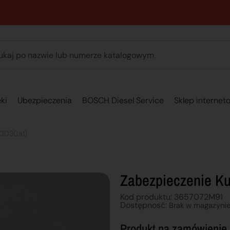
89 762 00 69 - Pomoc zakupowa 7:00 - 16:00
ki
Ubezpieczenia
BOSCH Diesel Service
Sklep internet
70030a1)
Zabezpieczenie Kul
Kod produktu: 3657072M91
Dostępnosć:
Brak w magazyni
Produkt na zamówienie