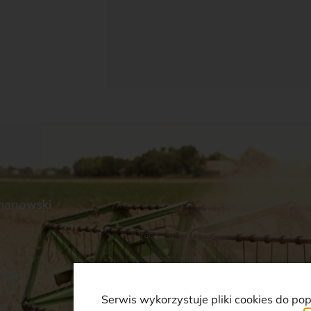
manowski
s
Praca
p internetowy
Ubezpieczenia
a Paliw
Serwis wykorzystuje pliki cookies do po
akt