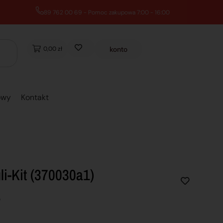
0,00 zł
konto
owy
Kontakt
i-Kit (370030a1)
e