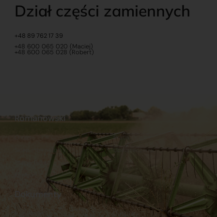
Dział części zamiennych
+48 89 762 17 39
+48 600 065 020 (Maciej)
+48 600 065 028 (Robert)
Romanowski
O nas
Praca
Sklep internetowy
Ubezpieczenia
Stacja Paliw
Kontakt
Dokumenty
Regulamin
Dostawy