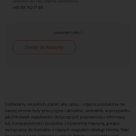
Zadzwoń do nas, chętnie pomożemy!
+48 89 762 17 39
pozostało tylko: 1
Dodaj do koszyka
Dokładamy wszelkich starań, aby opisy i zdjęcia produktów na
naszej stronie były precyzyjne i aktualne. Jednakże, w przypadku
jakichkolwiek wątpliwości dotyczących poprawności informacji
lub kompatybilności produktu z konkretną maszyną, gorąco
zachęcamy do kontaktu z naszym zespołem obsługi klienta. Nasi