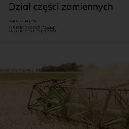
Dział części zamiennych
+48 89 762 17 39
+48 600 065 020 (Maciej)
+48 600 065 028 (Robert)
Romanowski
O nas
Praca
Sklep internetowy
Ubezpieczenia
Stacja Paliw
Kontakt
Dokumenty
Regulamin
Dostawy