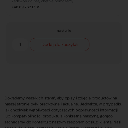
Zadzwoń do nas, chętnie pomożemy!
+48 89 762 17 39
na stanie
Dodaj do koszyka
Dokładamy wszelkich starań, aby opisy i zdjęcia produktów na
naszej stronie były precyzyjne i aktualne. Jednakże, w przypadku
jakichkolwiek wątpliwości dotyczących poprawności informacji
lub kompatybilności produktu z konkretną maszyną, gorąco
zachęcamy do kontaktu z naszym zespołem obsługi klienta. Nasi