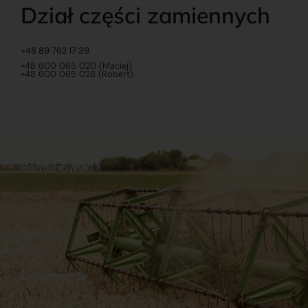
Dział części zamiennych
+48 89 762 17 39
+48 600 065 020 (Maciej)
+48 600 065 028 (Robert)
Romanowski
O nas
Praca
Sklep internetowy
Ubezpieczenia
Stacja Paliw
Kontakt
Dokumenty
Regulamin
Dostawy